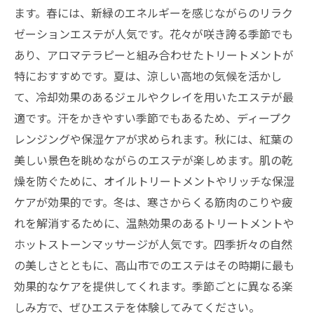
ます。春には、新緑のエネルギーを感じながらのリラク
エステの前後に気をつけたいこと
ゼーションエステが人気です。花々が咲き誇る季節でも
美と健康を保つためのエステ習慣
あり、アロマテラピーと組み合わせたトリートメントが
エステで得られる美容効果
特におすすめです。夏は、涼しい高地の気候を活かし
季節ごとのエステメニューの選び方
て、冷却効果のあるジェルやクレイを用いたエステが最
エステと食事の関係
適です。汗をかきやすい季節でもあるため、ディープク
高山の文化とエステが融合する癒しの時間を過
レンジングや保湿ケアが求められます。秋には、紅葉の
ごす方法
美しい景色を眺めながらのエステが楽しめます。肌の乾
燥を防ぐために、オイルトリートメントやリッチな保湿
伝統文化を感じるエステサロン
ケアが効果的です。冬は、寒さからくる筋肉のこりや疲
和の要素を取り入れたエステメニュー
れを解消するために、温熱効果のあるトリートメントや
文化体験とエステを同時に楽しむ
ホットストーンマッサージが人気です。四季折々の自然
エステと高山祭りの楽しみ方
の美しさとともに、高山市でのエステはその時期に最も
歴史ある建物で行うエステ
効果的なケアを提供してくれます。季節ごとに異なる楽
文化遺産巡りとエステの組み合わせ
しみ方で、ぜひエステを体験してみてください。