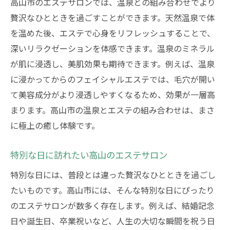
高山市のエステサロンでは、温泉との組み合わせでより
旅の思い出になるエステ体験
贅沢なひとときを過ごすことができます。天然温泉で体
観光後の疲れを取るエステメニュー
を温めた後、エステで心身をリフレッシュすることで、
深いリラクゼーションを体感できます。温泉のミネラル
一日中楽しめるエステと観光のコース
が肌に浸透し、美肌効果も期待できます。例えば、温泉
エステで心も体もリフレッシュ
に浸かってからのフェイシャルエステでは、毛穴が開い
高山市のエステサロンで至福のひとときを過ご
て美容成分がより浸透しやすくなるため、効果が一層高
す魅力的なポイント
まります。高山市の温泉とエステの組み合わせは、まさ
高山エステサロンの魅力ベスト5
に極上の癒し体験です。
観光客に人気のエステサロン
リピーターが多い理由とは
特別な日に訪れたい高山のエステサロン
エステサロンの選び方ガイド
特別な日には、普段とは違った贅沢なひとときを過ごし
高山エステの特別メニュー紹介
たいものです。高山市には、そんな特別な日にぴったり
エステで感じる高山の魅力
のエステサロンが数多く存在します。例えば、結婚記念
日や誕生日、卒業祝いなど、人生の大切な瞬間を祝う日