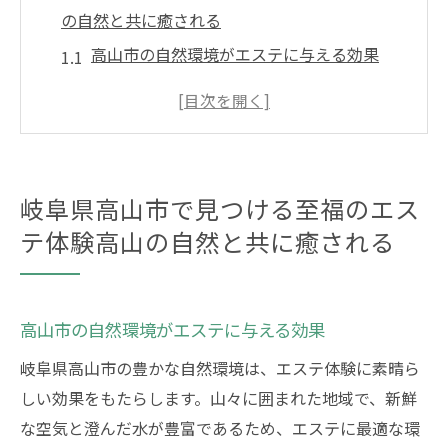
の自然と共に癒される
高山市の自然環境がエステに与える効果
季節ごとのエステおすすめポイント
エステで感じる高山の四季
エステと温泉の組み合わせで贅沢なひとと
き
岐阜県高山市で見つける至福のエス
特別な日に訪れたい高山のエステサロン
テ体験高山の自然と共に癒される
地元の素材を活かしたエステメニュー
高山市内の隠れ家的エステサロンで極上のリラ
クゼーション体験
高山市の自然環境がエステに与える効果
プライベート感を重視した隠れ家エステ
岐阜県高山市の豊かな自然環境は、エステ体験に素晴ら
静かな環境で心身ともにリラックス
しい効果をもたらします。山々に囲まれた地域で、新鮮
一人ひとりに合わせたパーソナルエステ
な空気と澄んだ水が豊富であるため、エステに最適な環