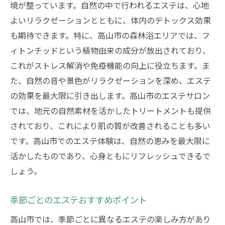
高山の自然を感じるインテリアデザイン
境が整っています。自然の中で行われるエステは、心地
よいリラクゼーションとともに、体内のデトックス効果
リピーター続出の人気エステサロン
も期待できます。特に、高山市の森林浴エリアでは、フ
口コミで評判の隠れ家エステ
ィトンチッドという植物由来の成分が放出されており、
エステの力で高山市の旅を特別なものに美と癒
これがストレス解消や免疫機能の向上に役立ちます。ま
しの共演
た、自然の音や景色がリラクゼーションを深め、エステ
観光とエステのベストな組み合わせ
の効果を最大限に引き出します。高山市のエステサロン
旅の疲れを癒すリラクゼーションエステ
では、地元の自然素材を活かしたトリートメントも提供
特別な日のスペシャルエステ体験
されており、これにより肌の質が改善されることも多い
美肌を手に入れるフェイシャルエステ
です。高山市でのエステ体験は、自然の恵みを最大限に
アロマテラピーで至福のひととき
活かしたものであり、心身ともにリフレッシュできるで
しょう。
高山の旅を彩るエステ体験
高山市のエステサロンで美と健康を手に入れる
季節ごとのエステおすすめポイント
ための秘訣
高山市では、季節ごとに異なるエステの楽しみ方があり
エステサロン選びのポイント