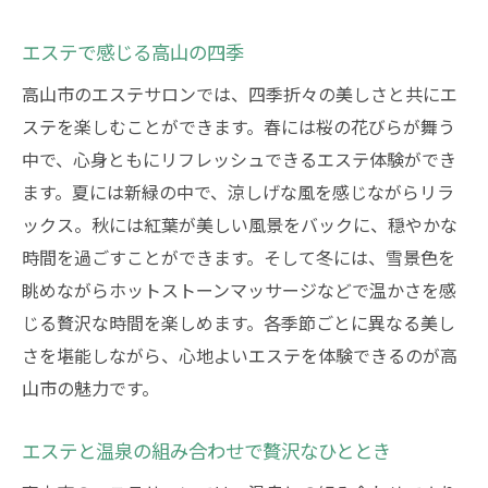
高山市のエステサロンで心身リフレッシュ現地
でしか味わえない贅沢
エステで感じる高山の四季
地元の素材を使った特別なエステ
高山市のエステサロンでは、四季折々の美しさと共にエ
現地でしか体験できないオリジナルメニュ
ステを楽しむことができます。春には桜の花びらが舞う
ー
中で、心身ともにリフレッシュできるエステ体験ができ
ます。夏には新緑の中で、涼しげな風を感じながらリラ
エステと温泉のセットプラン
ックス。秋には紅葉が美しい風景をバックに、穏やかな
高山の自然を感じるエステサロン
時間を過ごすことができます。そして冬には、雪景色を
リゾート気分を味わうエステ体験
眺めながらホットストーンマッサージなどで温かさを感
エステと観光の充実プラン
じる贅沢な時間を楽しめます。各季節ごとに異なる美し
高山市のエステでリフレッシュ体験観光とエス
さを堪能しながら、心地よいエステを体験できるのが高
テで二倍の癒し
山市の魅力です。
観光スポットとエステを組み合わせたプラ
ン
エステと温泉の組み合わせで贅沢なひととき
日帰りでも楽しめるエステサロン