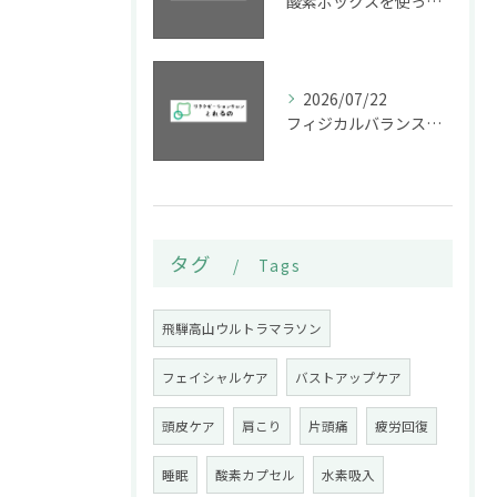
酸素ボックスを使ったストレス対策で疲労回復とパフォーマンス向上をめざす最新メソッド
2026/07/22
フィジカルバランスを酸素ボックスで整え疲労回復とパフォーマンス向上を岐阜県高山市大垣市で目指す
タグ
Tags
飛騨高山ウルトラマラソン
フェイシャルケア
バストアップケア
頭皮ケア
肩こり
片頭痛
疲労回復
睡眠
酸素カプセル
水素吸入