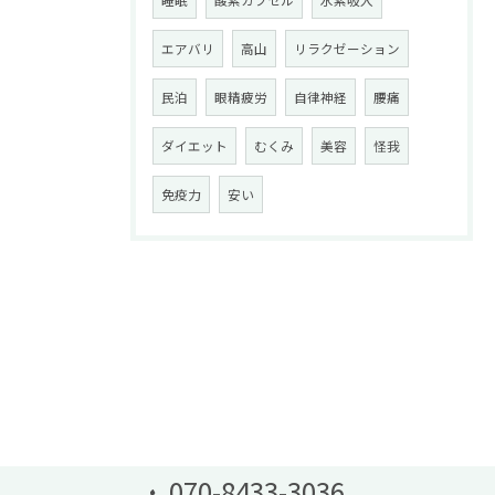
睡眠
酸素カプセル
水素吸入
エアバリ
高山
リラクゼーション
民泊
眼精疲労
自律神経
腰痛
ダイエット
むくみ
美容
怪我
免疫力
安い
070-8433-3036